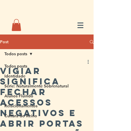
Post
Todos posts
Todos posts
Vigiar
Identidade
significa
Série: Naturalmente Sobrenatural
fechar
Alunos Fluindo
acessos
Relacionamentos
negativos e
Cultura do Reino
abrir portas