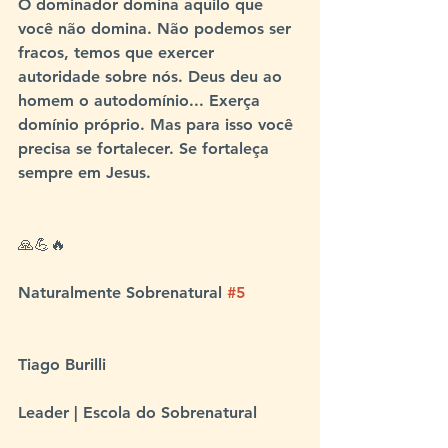
O dominador domina aquilo que 
você não domina. Não podemos ser 
fracos, temos que exercer 
autoridade sobre nós. Deus deu ao 
homem o autodomínio... Exerça 
domínio próprio. Mas para isso você 
precisa se fortalecer. Se fortaleça 
sempre em Jesus. ⠀⠀
⠀⠀⠀⠀⠀⠀⠀
🙏💪🔥⠀⠀
⠀⠀⠀⠀⠀⠀⠀
Naturalmente Sobrenatural 
#5
 ⠀
⠀⠀⠀⠀⠀⠀⠀⠀
Tiago Burilli
Leader | Escola do Sobrenatural ⠀⠀⠀