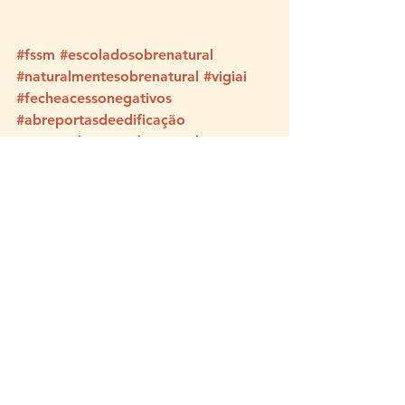
⠀⠀⠀⠀⠀⠀
#fssm
#escoladosobrenatural
#naturalmentesobrenatural
#vigiai
#fecheacessonegativos
#abreportasdeedificação
Série: Naturalmente Sobrenatural
Ver tudo
Posts recentes