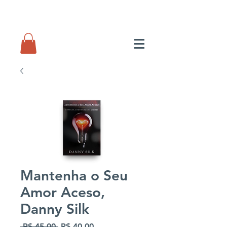
Mantenha o Seu
Amor Aceso,
Danny Silk
Preço
Preço
 R$ 45,00 
R$ 40,00