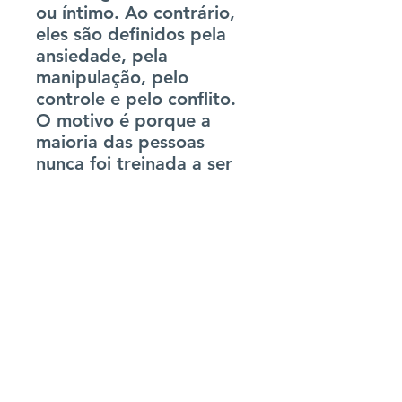
ou íntimo. Ao contrário,
eles são definidos pela
ansiedade, pela
manipulação, pelo
controle e pelo conflito.
O motivo é porque a
maioria das pessoas
nunca foi treinada a ser
poderosa o bastante
para o manter o seu
amor aceso mesmo dia
dos erros, da dor e do
medo.
Ao ler este livro, os
exemplos práticos de
Danny Silk e suas
histórias emocionantes
lhe darão o poder para
estabelecer limites