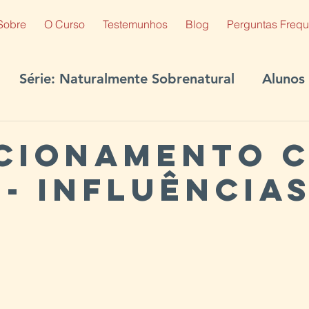
Sobre
O Curso
Testemunhos
Blog
Perguntas Frequ
Série: Naturalmente Sobrenatural
Alunos 
ltura do Reino
cionamento 
 - Influência