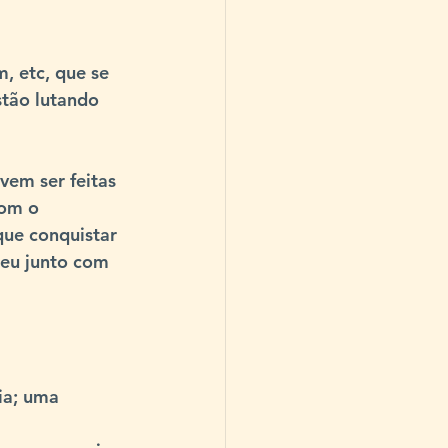
, etc, que se 
stão lutando 
vem ser feitas 
com o 
que conquistar 
beu junto com 
ia; uma 