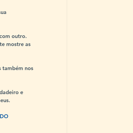
sua 
com outro. 
te mostre as 
s também nos 
dadeiro e 
Deus
.
 DO 