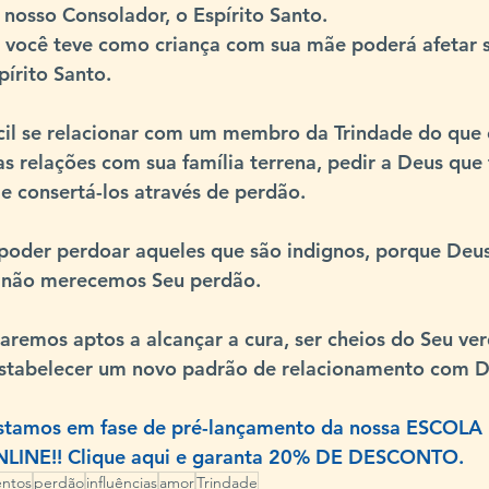
nosso Consolador, o 
Espírito Santo
.
e você teve como criança com sua mãe poderá afetar 
írito Santo.
ícil se relacionar com um membro da Trindade do que 
as relações com sua família terrena, pedir a Deus que 
e consertá-los através de perdão. 
oder perdoar aqueles que são indignos, porque Deu
 não merecemos Seu perdão.
taremos aptos a alcançar a cura, ser cheios do 
Seu ver
estabelecer um novo padrão de 
relacionamento com 
Estamos em fase de pré-lançamento da nossa ESCOLA
NE!! Clique aqui e garanta 20%
 DE DESCONTO.
entos
perdão
influências
amor
Trindade