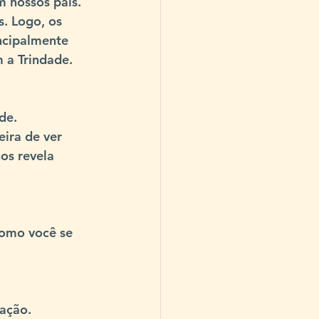
 nossos pais. 
. Logo, os 
ncipalmente 
 a Trindade.
ade
.
ira de ver 
os revela 
omo você se 
cação
.