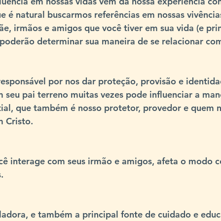
luência em nossas vidas vem da nossa experiência com
e é natural buscarmos referências em nossas vivências
e, irmãos e amigos que você tiver em sua vida (e pri
, poderão determinar sua maneira de se relacionar com
responsável por nos dar 
proteção, provisão e identid
 seu pai terreno muitas vezes pode influenciar a mane
ial
, que também é nosso protetor, provedor e quem n
 Cristo.
ê interage com seus irmão e amigos, afeta o modo c
s
.
ladora
, e também a principal 
fonte de cuidado e edu